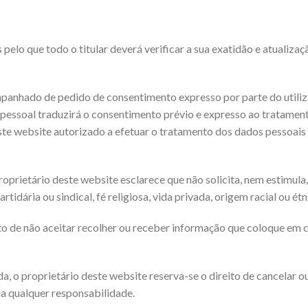
 pelo que todo o titular deverá verificar a sua exatidão e atualiz
panhado de pedido de consentimento expresso por parte do utiliz
essoal traduzirá o consentimento prévio e expresso ao tratamento
ste website autorizado a efetuar o tratamento dos dados pessoais
roprietário deste website esclarece que não solicita, nem estimula
partidária ou sindical, fé religiosa, vida privada, origem racial ou 
o de não aceitar recolher ou receber informação que coloque em ca
, o proprietário deste website reserva-se o direito de cancelar o
a qualquer responsabilidade.