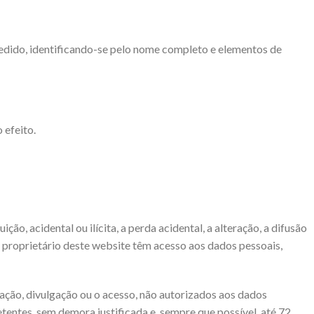
 pedido, identificando-se pelo nome completo e elementos de
 efeito.
, acidental ou ilícita, a perda acidental, a alteração, a difusão
o proprietário deste website têm acesso aos dados pessoais,
eração, divulgação ou o acesso, não autorizados aos dados
tentes, sem demora justificada e, sempre que possível, até 72