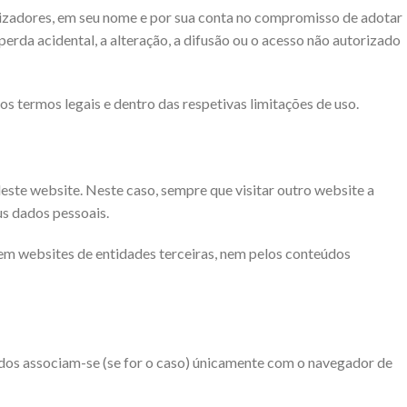
ilizadores, em seu nome e por sua conta no compromisso de adotar
perda acidental, a alteração, a difusão ou o acesso não autorizado
s termos legais e dentro das respetivas limitações de uso.
 deste website. Neste caso, sempre que visitar outro website a
us dados pessoais.
l em websites de entidades terceiras, nem pelos conteúdos
ados associam-se (se for o caso) únicamente com o navegador de