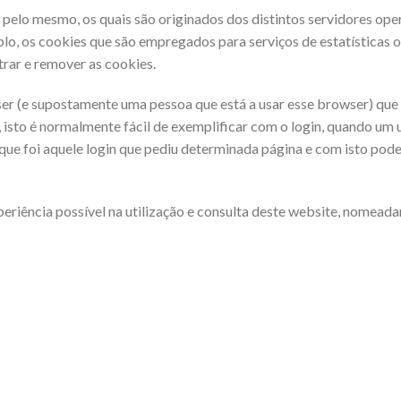
pelo mesmo, os quais são originados dos distintos servidores opera
o, os cookies que são empregados para serviços de estatísticas o
rar e remover as cookies.
wser (e supostamente uma pessoa que está a usar esse browser) qu
sto é normalmente fácil de exemplificar com o login, quando um u
ue foi aquele login que pediu determinada página e com isto pode
periência possível na utilização e consulta deste website, nomead