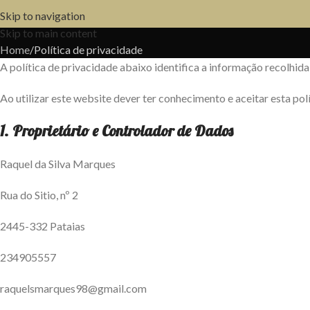
Política de privacidade
Skip to navigation
Skip to main content
Home
Política de privacidade
A política de privacidade abaixo identifica a informação recolhid
SOBREMESAS
ÉPOCA NATALÍCIA
Ao utilizar este website dever ter conhecimento e aceitar esta pol
1. Proprietário e Controlador de Dados
Raquel da Silva Marques
Rua do Sitio, nº 2
2445-332 Pataias
234905557
raquelsmarques98@gmail.com