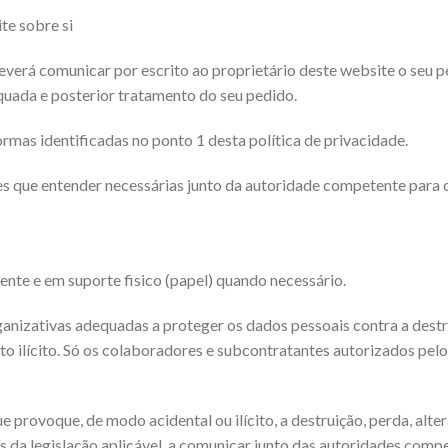
te sobre si
 deverá comunicar por escrito ao proprietário deste website o seu
equada e posterior tratamento do seu pedido.
rmas identificadas no ponto 1 desta política de privacidade.
s que entender necessárias junto da autoridade competente para o
te e em suporte fisico (papel) quando necessário.
zativas adequadas a proteger os dados pessoais contra a destruição
to ilícito. Só os colaboradores e subcontratantes autorizados pel
e provoque, de modo acidental ou ilícito, a destruição, perda, alt
 da legislação aplicável, a comunicar junto das autoridades compe