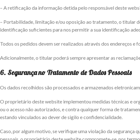
– A retificação da informação detida pelo responsável deste websi
– Portabilidade, limitação e/ou oposição ao tratamento, o titular
identificação suficientes para nos permitir a sua identificação ad
Todos os pedidos devem ser realizados através dos endereços e fo
Adicionalmente, o titular poderá sempre apresentar as reclamaçõe
6.
Segurança no Tratamento de Dados Pessoais
Os dados recolhidos são processados e armazenados eletronicamen
O proprietário deste website implementou medidas técnicas e organi
ou o acesso não autorizados, e contra qualquer forma de tratamen
estando vinculados ao dever de sigilo e confidencialidade.
Caso, por algum motivo, se verifique uma violação da segurança qu
pessoais, o proprietário deste website compromete-se, nos termos