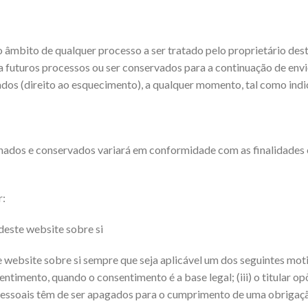
 âmbito de qualquer processo a ser tratado pelo proprietário des
 futuros processos ou ser conservados para a continuação de envi
 dados (direito ao esquecimento), a qualquer momento, tal como ind
ados e conservados variará em conformidade com as finalidades e
r:
deste website sobre si
 website sobre si sempre que seja aplicável um dos seguintes motiv
nsentimento, quando o consentimento é a base legal; (iii) o titular 
pessoais têm de ser apagados para o cumprimento de uma obrigação