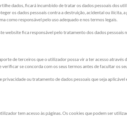
tilhe dados, ficará incumbido de tratar os dados pessoais dos ut
ger os dados pessoais contra a destruição, acidental ou ilícita, a 
esma como responsável pelo uso adequado e nos termos legais.
ste website fica responsável pelo tratamento dos dados pessoais no
uporte de terceiros que o utilizador possa vir a ter acesso através
 e verificar se concorda com os seus termos antes de facultar os se
 de privacidade ou tratamento de dados pessoais que seja aplicáve
tilizador tem acesso às páginas. Os cookies que podem ser utiliz