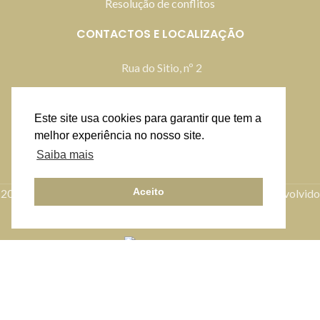
Resolução de conflitos
CONTACTOS E LOCALIZAÇÃO
Rua do Sitio, nº 2
2445-332 Pataias
914 219 759
Este site usa cookies para garantir que tem a
melhor experiência no nosso site.
geral@mundodagula.pt
Saiba mais
Fale connosco
Aceito
2021 Mundo da Gula. Todos os direitos reservados. Desenvolvido
por
Bestsites
Facebook
Instagram