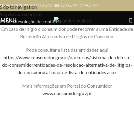
Resolução de conflitos
ENVIOS GRATUITOS PARA ENCOMENDAS SUPERIORES A 40€
Skip to navigation
Skip to main content
MENU
Home
Resolução de conflitos
Em caso de litígio o consumidor pode recorrer a uma Entidade de
Resolução Alternativa de Litígios de Consumo.
Pode consultar a lista das entidades aqui
https://www.consumidor.gov.pt/parceiros/sistema-de-defesa-
do-consumidor/entidades-de-resolucao-alternativa-de-litigios-
de-consumo/ral-mapa-e-lista-de-entidades.aspx
Mais informações em Portal do Consumidor
www.consumidor.gov.pt