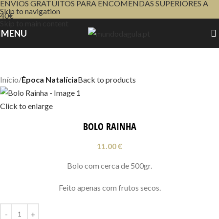
ENVIOS GRATUITOS PARA ENCOMENDAS SUPERIORES A
Skip to navigation
40€
Skip to main content
MENU
Início
Época Natalícia
Back to products
Click to enlarge
BOLO RAINHA
11.00
€
Bolo com cerca de 500gr.
Feito apenas com frutos secos.